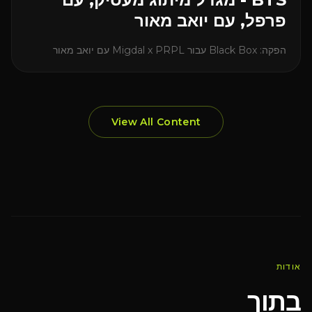
פרפל, עם יואב מאור
הפקה: Black Box עבור Migdal x PRPL עם יואב מאור
View All Content
אודות
בתוך