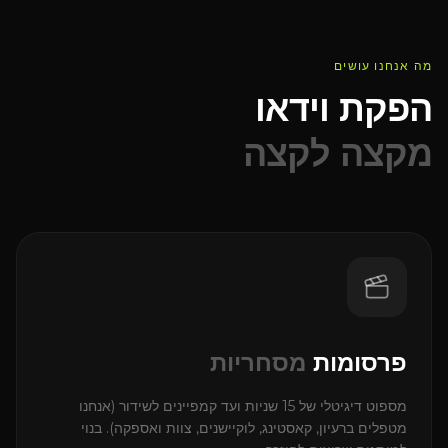
מה אנחנו עושים
הפקת וידאו
מקצה לקצה
פרסומות
מסחריות
מספוט דיגיטלי של 15 שניות ועד קמפיינים לשידור (אנחנו
מטפלים ברעיון, קאסטינג, לוקיישנים, צוות ואספקה). בנוי